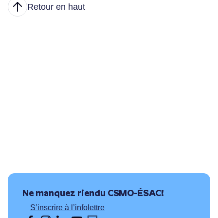
Retour en haut
Articles
Nous joindre
Principales tâches
Formations et conditions d’accès
Où puis-je travailler?
Ressources utiles
Ne manquez rien
du CSMO-ÉSAC!
S’inscrire à l’infolettre