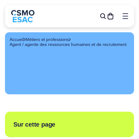
Accueil
Métiers et professions
Agent / agente des ressources humaines et de recrutement
Formations
Outils de gestion
R&D
Relève
Publications
À propos
Événements
Sur cette page
Devenir membre