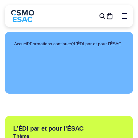
Accueil
Formations continues
L’ÉDI par et pour l’ÉSAC
Formations
Outils de gestion
R&D
Relève
Publications
À propos
Événements
L’ÉDI par et pour l’ÉSAC
Devenir membre
Thème