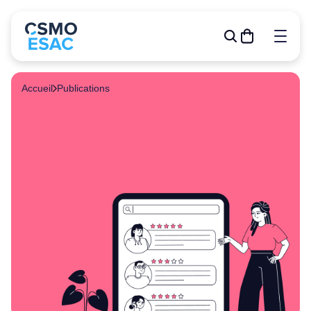
Accueil
Publications
Formations
Outils de gestion
R&D
Relève
Publications
À propos
Événements
Devenir membre