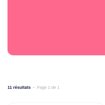
Resso
Devenir membre
Transi
Articles
Balado
Nous joindre
11 résultats
Page 1 de 1