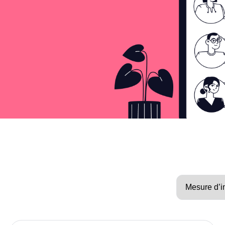
urces humaines
tion socioécologique
s et webinaires