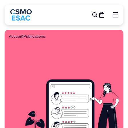
Accueil
Publications
Formations
Outils de gestion
R&D
Relève
Publications
À propos
Événements
Devenir membre