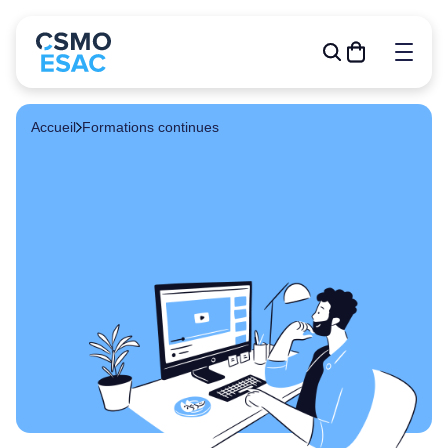
Accueil
Formations continues
Formations
Outils de gestion
R&D
Relève
Publications
À propos
Événements
Devenir membre