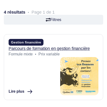
Articles
4 résultats
Page 1 de 1
Nous joindre
Filtres
Gestion financière
Parcours de formation en gestion financière
Formule mixte
Prix variable
Lire plus