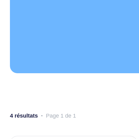
Resso
Devenir membre
Transi
Articles
Balado
Nous joindre
4 résultats
Page 1 de 1