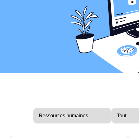
urces humaines
tion socioécologique
s et webinaires