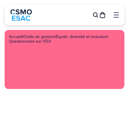
Accueil
Outils de gestion
Équité, diversité et inclusion
Questionnaire sur l’ÉDI
Formations
Outils de gestion
R&D
Relève
Publications
À propos
Événements
Devenir membre