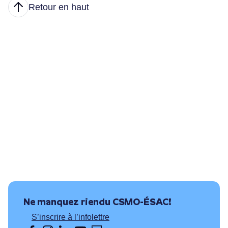
Retour en haut
Articles
Nous joindre
Principales tâches
Formations et conditions d’accès
Où puis-je travailler?
Ressources utiles
Ne manquez rien
du CSMO-ÉSAC!
S’inscrire à l’infolettre