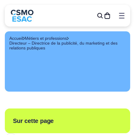
Accueil
Métiers et professions
Directeur – Directrice de la publicité, du marketing et des
relations publiques
Formations
Outils de gestion
R&D
Relève
Publications
À propos
Événements
Sur cette page
Devenir membre