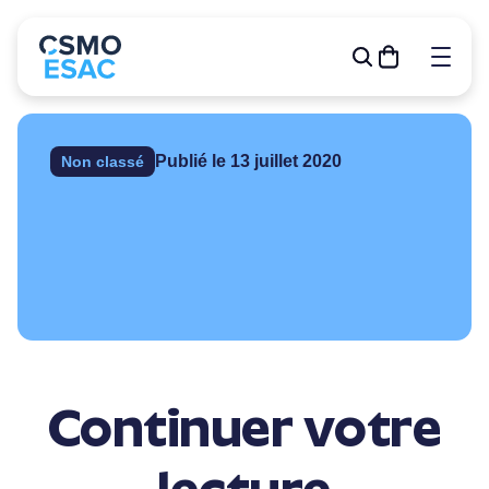
Publié le 13 juillet 2020
Non classé
Formations
Outils de gestion
R&D
Relève
Publications
À propos
Continuer votre
Événements
Devenir membre