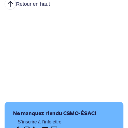
Retour en haut
Articles
Nous joindre
Principales tâches
Formations et conditions d’accès
Où puis-je travailler?
Ressources utiles
Ne manquez rien
du CSMO-ÉSAC!
S’inscrire à l’infolettre