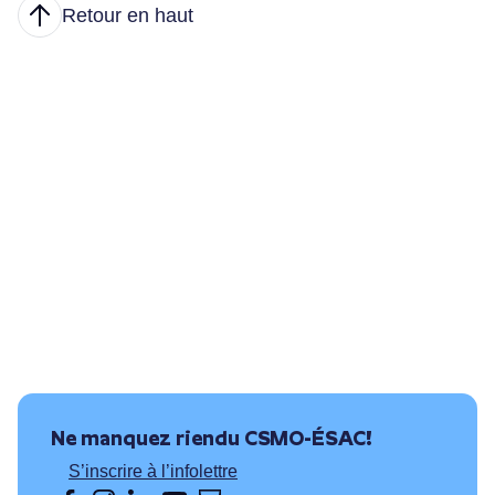
Retour en haut
Articles
Nous joindre
Principales tâches
Formations et conditions d’accès
Où puis-je travailler?
Ressources utiles
Ne manquez rien
du CSMO-ÉSAC!
S’inscrire à l’infolettre