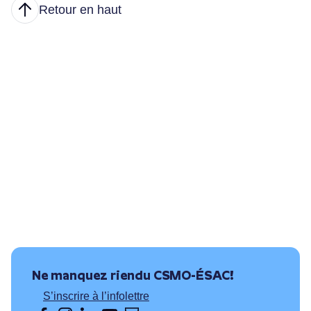
Retour en haut
Articles
Nous joindre
Principales tâches
Formations et conditions d’accès
Où puis-je travailler?
Ressources utiles
Ne manquez rien
du CSMO-ÉSAC!
S’inscrire à l’infolettre