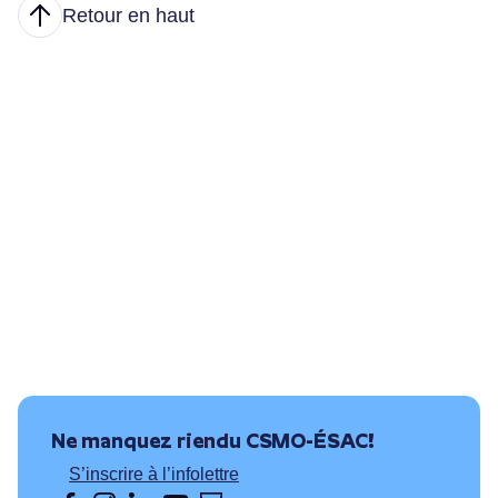
Retour en haut
Articles
Nous joindre
Principales tâches
Formations et conditions d’accès
Où puis-je travailler?
Ressources utiles
Ne manquez rien
du CSMO-ÉSAC!
S’inscrire à l’infolettre