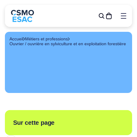
Accueil
Métiers et professions
Ouvrier / ouvrière en sylviculture et en exploitation forestière
Formations
Outils de gestion
R&D
Relève
Publications
À propos
Événements
Sur cette page
Devenir membre