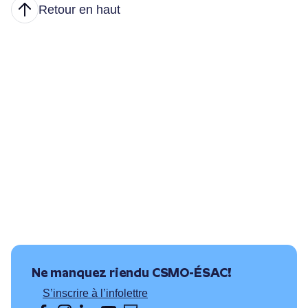
Retour en haut
Articles
Nous joindre
Principales tâches
Formations et conditions d’accès
Où puis-je travailler?
Ressources utiles
Ne manquez rien
du CSMO-ÉSAC!
S’inscrire à l’infolettre