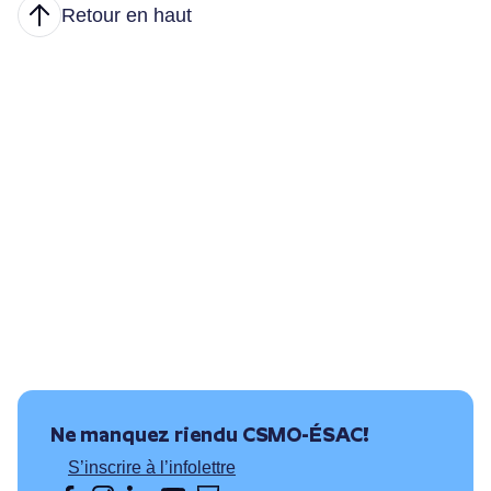
Retour en haut
Articles
Nous joindre
Principales tâches
Formations et conditions d’accès
Où puis-je travailler?
Ressources utiles
Ne manquez rien
du CSMO-ÉSAC!
S’inscrire à l’infolettre