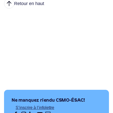
Retour en haut
Articles
Nous joindre
Principales tâches
Formations et conditions d’accès
Où puis-je travailler?
Ressources utiles
Ne manquez rien
du CSMO-ÉSAC!
S’inscrire à l’infolettre