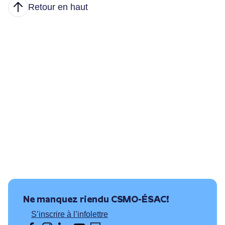
Retour en haut
Articles
Nous joindre
Principales tâches
Formations et conditions d’accès
Où puis-je travailler?
Ressources utiles
Ne manquez rien
du CSMO-ÉSAC!
S’inscrire à l’infolettre