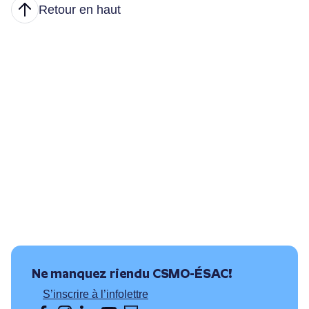
Retour en haut
Articles
Nous joindre
Principales tâches
Formations et conditions d’accès
Où puis-je travailler?
Ressources utiles
Ne manquez rien
du CSMO-ÉSAC!
S’inscrire à l’infolettre