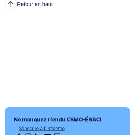
Retour en haut
Articles
Nous joindre
Principales tâches
Formations et conditions d’accès
Où puis-je travailler?
Ressources utiles
Ne manquez rien
du CSMO-ÉSAC!
S’inscrire à l’infolettre