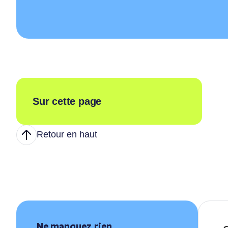
Resso
Devenir membre
Transi
Articles
Balado
Nous joindre
Sur cette page
Retour en haut
Ne manquez rien