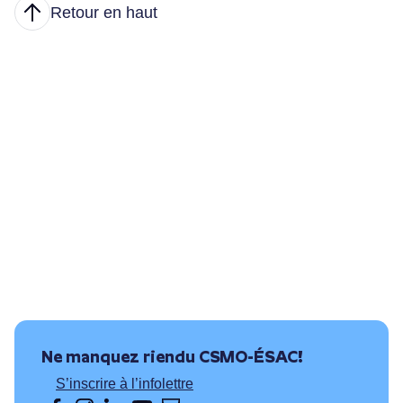
Retour en haut
Articles
Nous joindre
Principales tâches
Formations et conditions d’accès
Où puis-je travailler?
Ressources utiles
Ne manquez rien
du CSMO-ÉSAC!
S’inscrire à l’infolettre