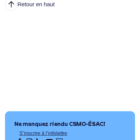
Retour en haut
Articles
Nous joindre
Principales tâches
Formations et conditions d’accès
Où puis-je travailler?
Ressources utiles
Ne manquez rien
du CSMO-ÉSAC!
S’inscrire à l’infolettre