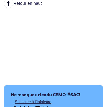
Retour en haut
Articles
Nous joindre
Principales tâches
Formations et conditions d’accès
Où puis-je travailler?
Ressources utiles
Ne manquez rien
du CSMO-ÉSAC!
S’inscrire à l’infolettre