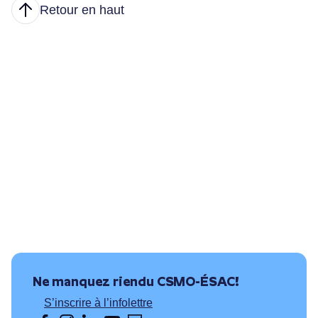
Retour en haut
Articles
Nous joindre
Principales tâches
Formations et conditions d’accès
Où puis-je travailler?
Ressources utiles
Ne manquez rien
du CSMO-ÉSAC!
S’inscrire à l’infolettre