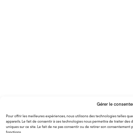
85
on line
Ne manquez rien
du CSMO-ÉSAC!
S’inscrire à l’infolettre
La Commission des partenaires du marché du travail
contribue au financement des activités du Comité
Gérer le consent
sectoriel de main-d’oeuvre de l’économie sociale et de
l’action communautaire.
Pour offrir les meilleures expériences, nous utilisons des technologies telles q
appareils. Le fait de consentir à ces technologies nous permettra de traiter de
Événements
uniques sur ce site. Le fait de ne pas consentir ou de retirer son consentement pe
fonctions.