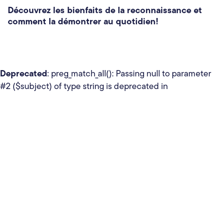
Découvrez les bienfaits de la reconnaissance et
comment la démontrer au quotidien!
Deprecated
: preg_match_all(): Passing null to parameter
#2 ($subject) of type string is deprecated in
/home/orke70vpmm4r/public_html/wp-
content/plugins/cleantalk-spam-
protect/lib/Cleantalk/ApbctWP/ContactsEncoder/
521
on line
Deprecated
: preg_replace_callback(): Passing null to
parameter #3 ($subject) of type array|string is
/home/orke70vpmm4r/public_html/wp-
deprecated in
content/plugins/cleantalk-spam-
protect/lib/Cleantalk/ApbctWP/ContactsEncoder/