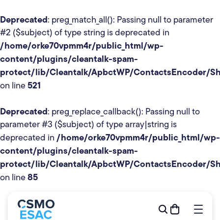
Deprecated
: preg_match_all(): Passing null to parameter
#2 ($subject) of type string is deprecated in
/home/orke70vpmm4r/public_html/wp-
content/plugins/cleantalk-spam-
protect/lib/Cleantalk/ApbctWP/ContactsEncoder/
521
on line
Formations
Deprecated
: preg_replace_callback(): Passing null to
Outils de gestion
parameter #3 ($subject) of type array|string is
R&D
/home/orke70vpmm4r/public_html/wp-
deprecated in
Relève
content/plugins/cleantalk-spam-
protect/lib/Cleantalk/ApbctWP/ContactsEncoder/
Publications
85
on line
À propos
Événements
Devenir membre