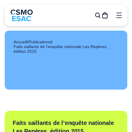
Accueil
Publications
Faits saillants de l’enquête nationale Les Repères,
édition 2015
Formations
Outils de gestion
R&D
Relève
Publications
À propos
Événements
Faits saillants de l’enquête nationale
Devenir membre
Les Repères, édition 2015