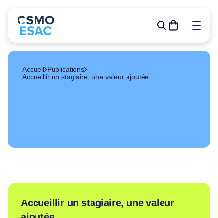
Accueil
Publications
Accueillir un stagiaire, une valeur ajoutée
Formations
Outils de gestion
R&D
Relève
Publications
À propos
Événements
Accueillir un stagiaire, une valeur
Devenir membre
ajoutée