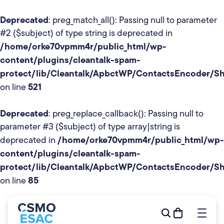
Deprecated
: preg_match_all(): Passing null to parameter
#2 ($subject) of type string is deprecated in
/home/orke70vpmm4r/public_html/wp-
content/plugins/cleantalk-spam-
protect/lib/Cleantalk/ApbctWP/ContactsEncoder/
521
on line
Formations
Deprecated
: preg_replace_callback(): Passing null to
Outils de gestion
parameter #3 ($subject) of type array|string is
R&D
/home/orke70vpmm4r/public_html/wp-
deprecated in
Relève
content/plugins/cleantalk-spam-
protect/lib/Cleantalk/ApbctWP/ContactsEncoder/
Publications
85
on line
À propos
Événements
Devenir membre